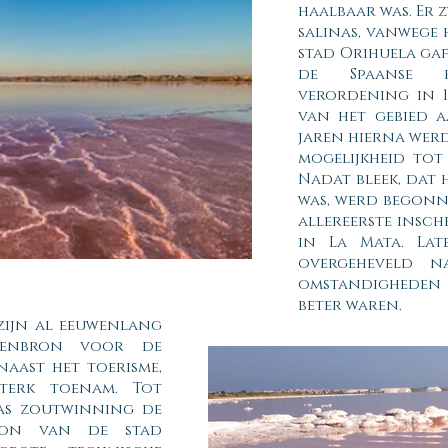
haalbaar was. Er
salinas, vanwege 
stad Orihuela gaf
de Spaanse k
verordening in 1
van het gebied a
jaren hierna wer
mogelijkheid tot
Nadat bleek, dat 
was, werd begonn
allereerste insc
in La Mata. La
overgeheveld n
omstandigheden
beter waren.
 zijn al eeuwenlang
stenbron voor de
naast het toerisme,
terk toenam. Tot
as zoutwinning de
bron van de stad