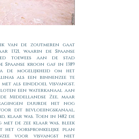
uik van de zoutmeren gaat
ar 1321, waarin de Spaanse
ied toewees aan de stad
de Spaanse kroon gaf in 1389
la de mogelijkheid om het
linas als een binnenzee te
 met als einddoel visvangst.
sloten een waterkanaal aan
de Middellandse Zee, maar
ragingen duurde het nog
oor dit bevloeiingskanaal,
, klaar was. Toen in 1482 de
 met de zee klaar was, bleek
t het oorspronkelijke plan
zee voor visvangst niet