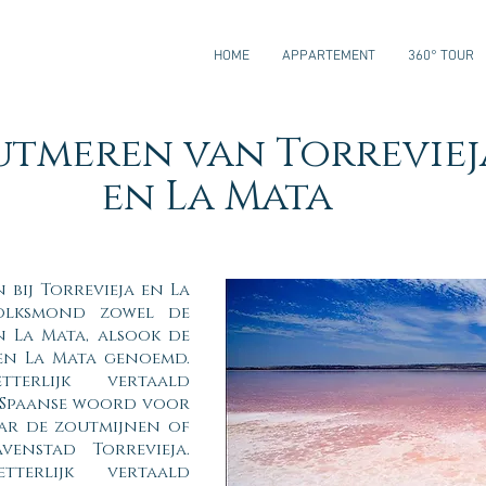
HOME
APPARTEMENT
360° TOUR
tmeren van Torreviej
en La Mata
 bij Torrevieja en La
olksmond zowel de
n La Mata, alsook de
en La Mata genoemd.
tterlijk vertaald
t Spaanse woord voor
aar de zoutmijnen of
enstad Torrevieja.
tterlijk vertaald