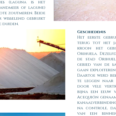
es (laguna is het
andmeer of lagune)
rote zoutmeren. Beide
wisselend gebruikt
e duiden.
Geschiedenis
Het eerste gebr
terug tot het ja
kroon het geb
Orihuela. Dezelf
de stad Orihue
gebied van de sa
gaan exploiteren
Daartoe werd be
te leggen naar 
door vele vert
bijna een eeuw v
Acequión genaamd
kanaalverbinding
na controle, da
van een binnen