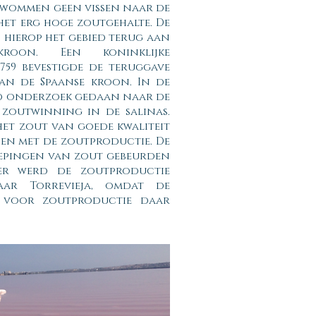
 zwommen geen vissen naar de
het erg hoge zoutgehalte. De
 hierop het gebied terug aan
roon. Een koninklijke
759 bevestigde de teruggave
an de Spaanse kroon. In de
d onderzoek gedaan naar de
 zoutwinning in de salinas.
het zout van goede kwaliteit
en met de zoutproductie. De
hepingen van zout gebeurden
ter werd de zoutproductie
aar Torrevieja, omdat de
 voor zoutproductie daar