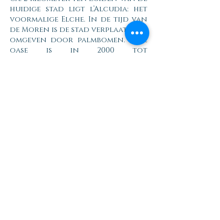
huidige stad ligt l’Alcudia: het
voormalige Elche. In de tijd van
de Moren is de stad verplaatst en
omgeven door palmbomen. Deze
oase is in 2000 tot
Werelderfgoed verklaard en de
palmbomen mogen niet worden
gekapt.
L’Alcudia is een archeologische
vindplaats van o.a. het
borstbeeld van de dame van
Elche (Dama de Elche). Het
kunstwerk heeft aan de
achterkant een ovale opening
naar het holle interieur van het
beeld. Recente studies hebben
uitgewezen dat dit beeld als
bewaarplaats voor een urn
diende. Het originele beeld uit de
4e eeuw voor Christus staat in
het Archeologisch Museum in